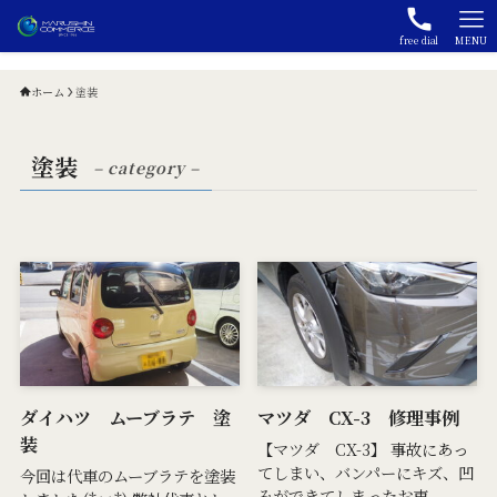
free dial
MENU
ホーム
塗装
塗装
– category –
ダイハツ ムーブラテ 塗
マツダ CX-3 修理事例
装
【マツダ CX-3】 事故にあっ
てしまい、バンパーにキズ、凹
今回は代車のムーブラテを塗装
みができてしまったお車...