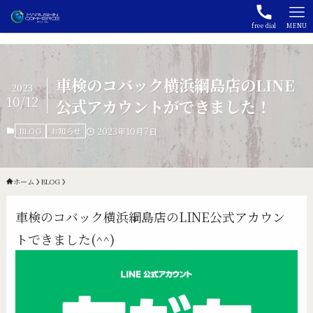
free dial
MENU
車検のコバック横浜綱島店のLINE
2023
10/12
公式アカウントができました！
BLOG
お知らせ
2023年10月7日
ホーム
BLOG
車検のコバック横浜綱島店のLINE公式アカウン
トできました(^^)