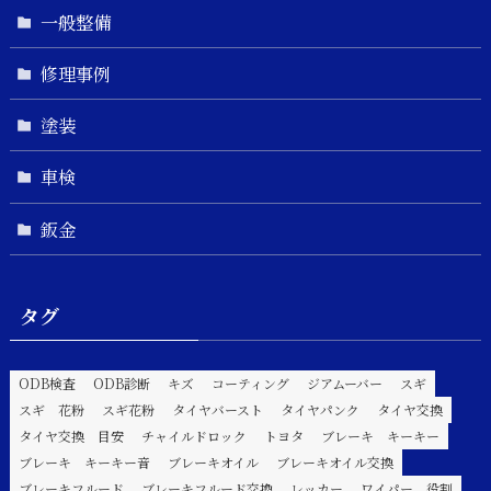
一般整備
修理事例
塗装
車検
鈑金
タグ
ODB検査
ODB診断
キズ
コーティング
ジアムーバー
スギ
スギ 花粉
スギ花粉
タイヤバースト
タイヤパンク
タイヤ交換
タイヤ交換 目安
チャイルドロック
トヨタ
ブレーキ キーキー
ブレーキ キーキー音
ブレーキオイル
ブレーキオイル交換
ブレーキフルード
ブレーキフルード交換
レッカー
ワイパー 役割