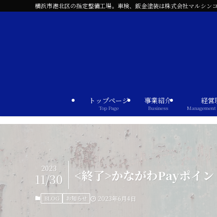
横浜市港北区の指定整備工場。車検、鈑金塗装は株式会社マルシン
トップページ
事業紹介
経営
Top Page
Business
Management 
2023
<終了>かながわPayポイ
11/30
BLOG
お知らせ
2023年6月4日