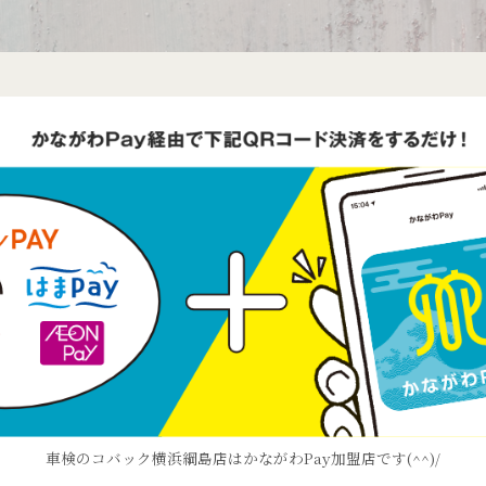
車検のコバック横浜綱島店はかながわPay加盟店です(^^)/