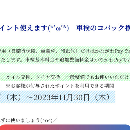
イント使えます(*’ω’*) 車検のコバック
用（自賠責保険、重量税、印紙代）だけはかながわPayで
たします。車検基本料金や追加整備料金はかながわPayで
）、オイル交換、タイヤ交換、一般整備でもお使いいただけ
間 ※お客様が付与されたポイントを利用できる期間
日（木）～2023年
11月30日（木）
に使いましょう(^o^)／