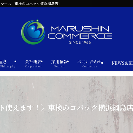
コマース（車検のコバック横浜綱島店）
理念
会社概要
採用情報
お問い合わせ
NEWS＆B
Philosophy
Corporation
Recruit
Contact us
ント使えます！〉車検のコバック横浜綱島