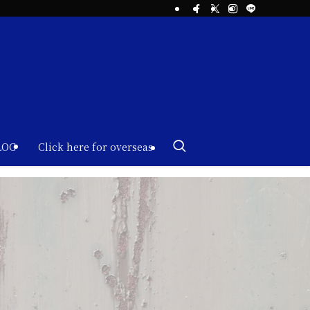
LOG
Click here for overseas
店