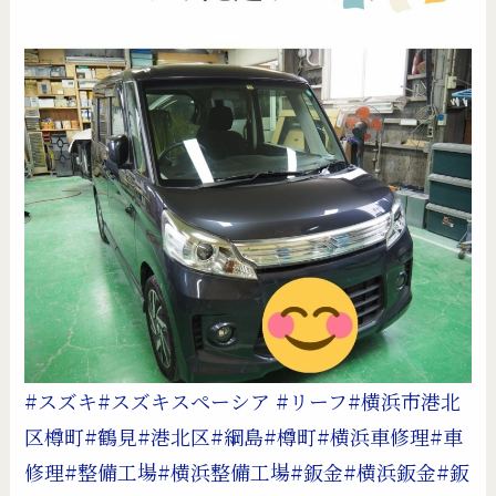
#スズキ
#スズキスペーシア
#リーフ
#横浜市港北
区樽町
#鶴見
#港北区
#綱島
#樽町
#横浜車修理
#車
修理
#整備工場
#横浜整備工場
#鈑金
#横浜鈑金
#鈑