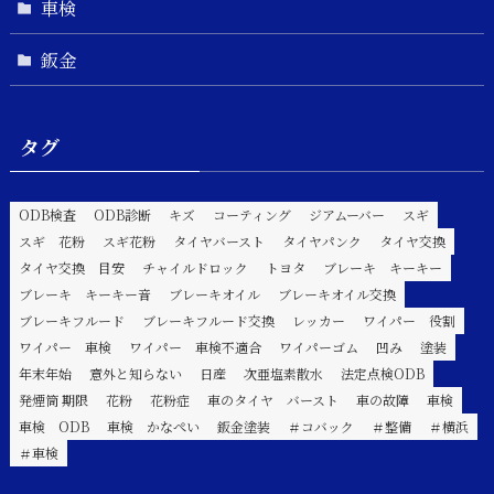
車検
鈑金
タグ
ODB検査
ODB診断
キズ
コーティング
ジアムーバー
スギ
スギ 花粉
スギ花粉
タイヤバースト
タイヤパンク
タイヤ交換
タイヤ交換 目安
チャイルドロック
トヨタ
ブレーキ キーキー
ブレーキ キーキー音
ブレーキオイル
ブレーキオイル交換
ブレーキフルード
ブレーキフルード交換
レッカー
ワイパー 役割
ワイパー 車検
ワイパー 車検不適合
ワイパーゴム
凹み
塗装
年末年始
意外と知らない
日産
次亜塩素散水
法定点検ODB
発煙筒 期限
花粉
花粉症
車のタイヤ バースト
車の故障
車検
車検 ODB
車検 かなぺい
鈑金塗装
＃コバック
＃整備
＃横浜
＃車検