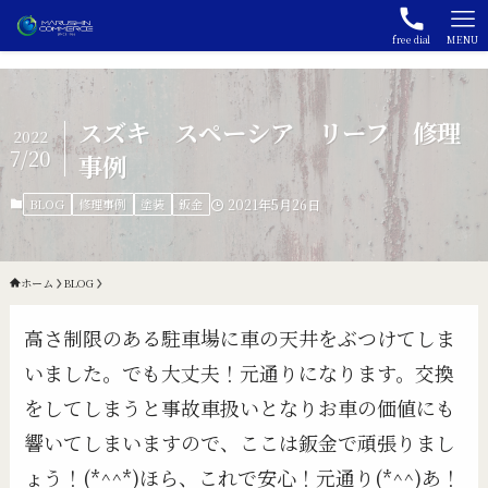
free dial
MENU
スズキ スペーシア リーフ 修理
2022
7/20
事例
BLOG
修理事例
塗装
鈑金
2021年5月26日
ホーム
BLOG
高さ制限のある駐車場に車の天井をぶつけてしま
いました。でも大丈夫！元通りになります。交換
をしてしまうと事故車扱いとなりお車の価値にも
響いてしまいますので、ここは鈑金で頑張りまし
ょう！(*^^*)ほら、これで安心！元通り(*^^)あ！